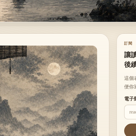
訂閱
讓
後
這個
便你
Websi
電子