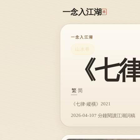
一念入江湖
念
一念入江湖
山水卷
《七律
繁
简
2021
《七律·縱橫》
2026-04-10
7 分鐘閱讀
江湖詞稿