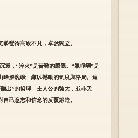
氣勢變得高峻不凡，卓然獨立。
的沉澱，“淬火”是苦難的磨礪。“氣崢嶸”是
山峰般巍峨、難以撼動的氣度與格局。這
磨礪出”的哲理，主人公的強大，並非天
對自己意志和信念的反覆鍛造。