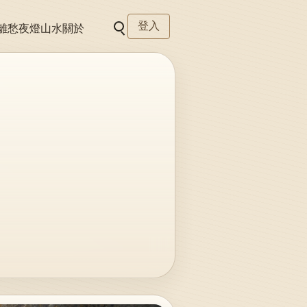
登入
離愁
夜燈
山水
關於