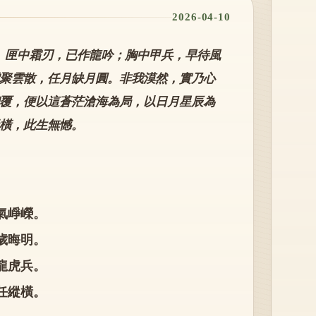
2026-04-10
。 匣中霜刃，已作龍吟；胸中甲兵，早待風
聚雲散，任月缺月圓。非我漠然，實乃心
覆，便以這蒼茫滄海為局，以日月星辰為
橫，此生無憾。
氣崢嶸。
歲晦明。
龍虎兵。
任縱橫。