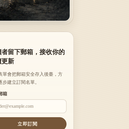
讀者留下郵箱，接收你的
續更新
表單會把郵箱安全存入後臺，方
逐步建立訂閱名單。
te
郵箱
立即訂閱