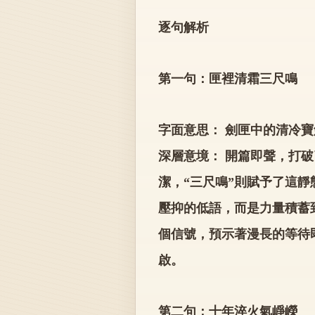
逐句解析
第一句：匣裡清霜三尺鳴
字面意思： 劍匣中的清冷
深層意境： 開篇即聲，打破
潔，“三尺鳴”則賦予了這靜
壓抑的低語，而是力量積蓄
個信號，預示著漫長的等待
啟。
第二句：十年淬火氣崢嶸