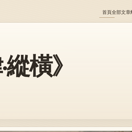
首頁
全部文章
·縱橫》