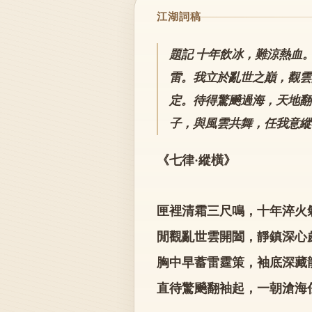
江湖詞稿
題記 十年飲冰，難涼熱血
雷。我立於亂世之巔，觀雲
定。待得驚飈過海，天地翻
子，與風雲共舞，任我意縱
《七律·縱橫》
匣裡清霜三尺鳴，十年淬火
閒觀亂世雲開闔，靜鎮深心
胸中早蓄雷霆策，袖底深藏
直待驚飈翻袖起，一朝滄海