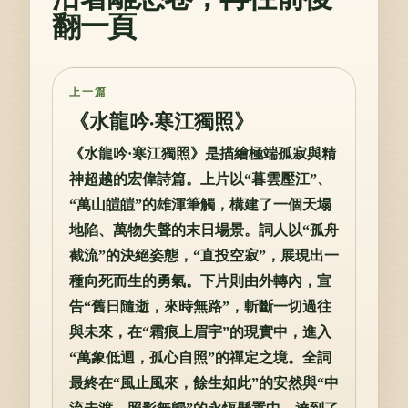
翻一頁
上一篇
《水龍吟·寒江獨照》
《水龍吟·寒江獨照》是描繪極端孤寂與精
神超越的宏偉詩篇。上片以“暮雲壓江”、
“萬山皚皚”的雄渾筆觸，構建了一個天塌
地陷、萬物失聲的末日場景。詞人以“孤舟
截流”的決絕姿態，“直投空寂”，展現出一
種向死而生的勇氣。下片則由外轉內，宣
告“舊日隨逝，來時無路”，斬斷一切過往
與未來，在“霜痕上眉宇”的現實中，進入
“萬象低迴，孤心自照”的禪定之境。全詞
最終在“風止風來，餘生如此”的安然與“中