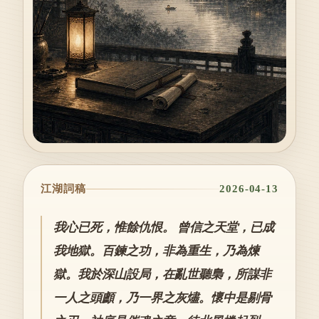
江湖詞稿
2026-04-13
我心已死，惟餘仇恨。 曾信之天堂，已成
我地獄。百鍊之功，非為重生，乃為煉
獄。我於深山設局，在亂世聽梟，所謀非
一人之頭顱，乃一界之灰燼。懷中是剔骨