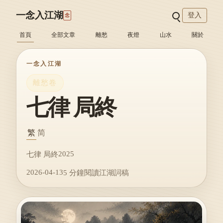
一念入江湖
登入
念
首頁
全部文章
離愁
夜燈
山水
關於
一念入江湖
離愁卷
七律 局終
繁
简
2025
七律 局終
2026-04-13
5 分鐘閱讀
江湖詞稿