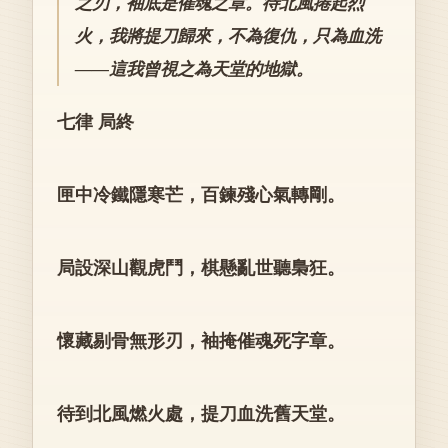
之刃，袖底是催魂之章。待北風捲起烈
火，我將提刀歸來，不為復仇，只為血洗
——這我曾視之為天堂的地獄。
七律 局終
匣中冷鐵隱寒芒，百鍊殘心氣轉剛。
局設深山觀虎鬥，棋懸亂世聽梟狂。
懷藏剔骨無形刃，袖掩催魂死字章。
待到北風燃火處，提刀血洗舊天堂。