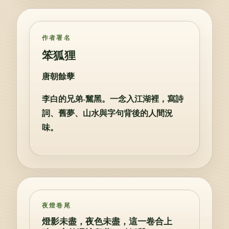
作者署名
笨狐狸
唐朝餘孽
李白的兄弟-黧黑。一念入江湖裡，寫詩
詞、舊夢、山水與字句背後的人間況
味。
夜燈卷尾
燈影未盡，夜色未盡，這一卷合上