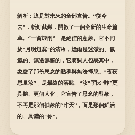
解析：這是對未來的全部宣告。“從今
去”，斬釘截鐵，開啟了一個全新的生命篇
章。“一窗煙雨”，是絕佳的意象。它不同
於“月明燈寞”的清冷，煙雨是迷濛的、氤
氳的、無邊無際的，它將詞人包裹其中，
象徵了那份思念的黏稠與無法掙脫。“夜夜
思量汝”，是最終的落點。“汝”字比“昨”更
具體、更個人化，它宣告了思念的對象，
不再是那個抽象的“昨天”，而是那個鮮活
的、具體的“你”。