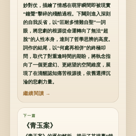
妙對仗，描繪了情感在萌芽瞬間即被現實
“鐘聲”擊碎的殘酷過程。下闋則進入深刻
的自我反省，以“叵耐多情難自聖”一詞
眼，將悲劇的根源從命運轉向了無法“超
脫”的人性本身，達到了哲學思辨的高度。
詞作的結尾，以“何處再相併”的終極叩
問，取代了對重逢時間的期盼，將執念指
向了一個更虛幻、更絕望的空間維度，展
現了在清醒認知痛苦根源後，依舊選擇沉
淪的悲劇力量。
下一篇
《青玉案》