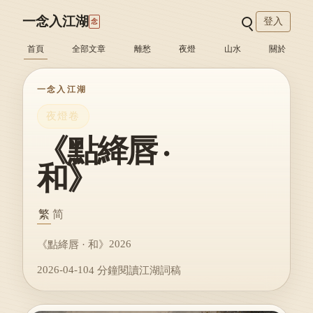
一念入江湖
登入
念
首頁
全部文章
離愁
夜燈
山水
關於
一念入江湖
夜燈卷
《點絳唇 ·
和》
繁
简
2026
《點絳唇 · 和》
2026-04-10
4 分鐘閱讀
江湖詞稿