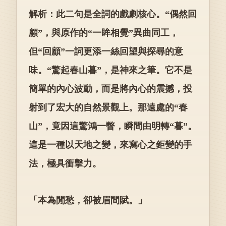
解析：此二句是全詞的戲劇核心。“偶然回
顧”，與原作的“一眸相覺”異曲同工，
但“回顧”一詞更添一絲回望與探尋的意
味。“驚起春山暮”，是神來之筆。它不是
簡單的內心波動，而是將內心的震撼，投
射到了宏大的自然景觀上。那遠處的“春
山”，竟因這驚鴻一瞥，瞬間由明轉“暮”。
這是一種以天地之變，來寫心之鉅變的手
法，極具衝擊力。
「本為閒愁，卻被眉間賦。」