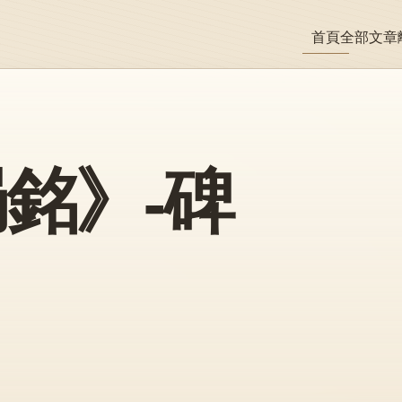
首頁
全部文章
銘》-碑