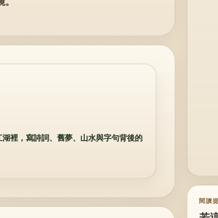
境。
江湖裡，寫詩詞、舊夢、山水與字句背後的
閱讀
若