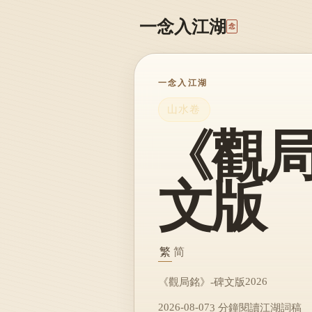
一念入江湖
念
一念入江湖
山水卷
《觀局
文版
繁
简
2026
《觀局銘》-碑文版
2026-08-07
3 分鐘閱讀
江湖詞稿