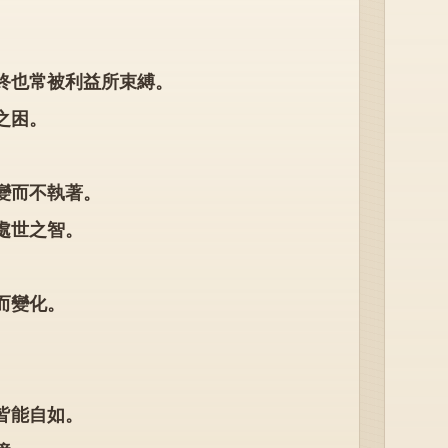
終也常被利益所束縛。
之困。
變而不執著。
現處世之智。
而變化。
。
皆能自如。