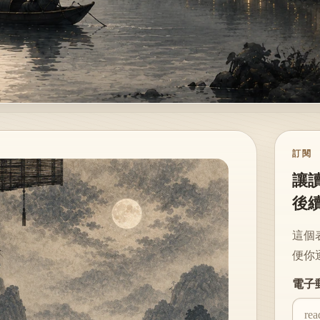
訂閱
讓
後
這個
便你
Websi
電子