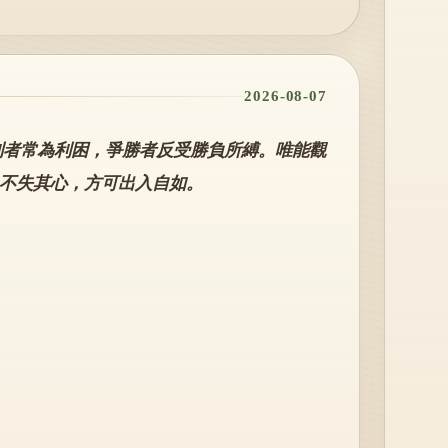
2026-08-07
利者常為利困，爭勝者反受勝負所縛。唯能觀
不失其心，方可出入自如。