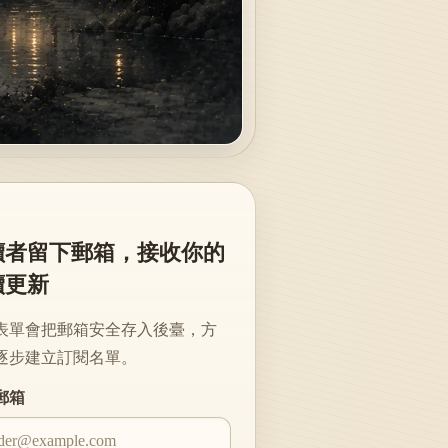
讀者留下郵箱，接收你的
續更新
表單會把郵箱安全存入後臺，方
逐步建立訂閱名單。
te
郵箱