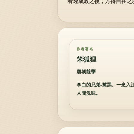
看透成敗之後，方得自在之
作者署名
笨狐狸
唐朝餘孽
李白的兄弟-黧黑。一念入
人間況味。