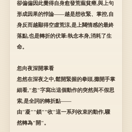
卻偏偏因此覺得自身愈發荒蕪貧瘠,與上句
形成因果的悖論——越是想收緊、掌控,自
身反而越顯得空虛荒涼,是上闋情感的最終
落點,也是轉折的伏筆:執念本身,消耗了生
命。
忽向夜深開掌看
忽然在深夜之中,鬆開緊握的拳頭,攤開手掌
細看,"忽"字寫出這個動作的突然與不假思
索,是全詞的轉折點——
由"凝""鎖""收"這一系列收束的動作,驟
然轉為"開"。