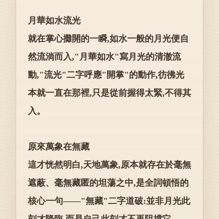
月華如水流光
就在掌心攤開的一瞬,如水一般的月光便自
然流淌而入,"月華如水"寫月光的清澈流
動,"流光"二字呼應"開掌"的動作,彷彿光
本就一直在那裡,只是從前握得太緊,不得其
入。
原來萬象在無藏
這才恍然明白,天地萬象,原本就存在於毫無
遮蔽、毫無藏匿的坦蕩之中,是全詞頓悟的
核心一句——"無藏"二字道破:並非月光此
刻才降臨,而是自己此刻才不再阻擋它。