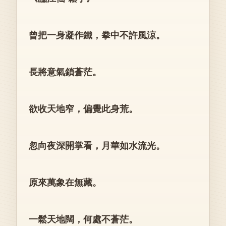
曾把一身凝作鐵，拳中不許風涼。
長將意氣鎖蒼茫。
欲收天地窄，偏覺此身荒。
忽向夜深開掌看，月華如水流光。
原來萬象在無藏。
一鬆天地闊，何處不蒼茫。