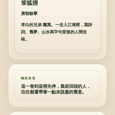
笨狐狸
唐朝餘孽
李白的兄弟-黧黑。一念入江湖裡，寫詩
詞、舊夢、山水與字句背後的人間況
味。
離愁卷尾
這一卷到這裡先停，風前回頭的人，
往往都還帶著一點未說盡的舊意。