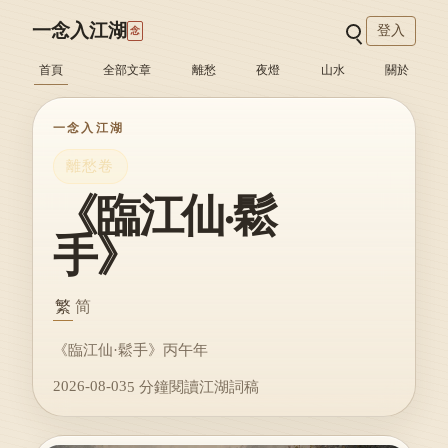
一念入江湖
登入
念
首頁
全部文章
離愁
夜燈
山水
關於
一念入江湖
離愁卷
《臨江仙·鬆
手》
繁
简
《臨江仙·鬆手》
丙午年
2026-08-03
5 分鐘閱讀
江湖詞稿