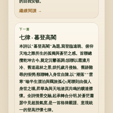
的自我安頓。
下一篇
七律 · 暮登高閣
本詩以"暮登高閣"為題,寫登臨遠眺、俯仰
天地之際所生的孤獨與蒼茫之感。首聯總
攬乾坤古今,奠定沉鬱基調;頷聯以霜濃月
冷、舊道疏林之景,烘托歲月侵蝕、舊跡難
尋的悵惘;頸聯轉入身世自陳,以"潮落""雲
寒"喻半生漂泊與羈旅孤心;尾聯則由個人
身世之嘆,昇華為與天地滄溟共鳴的曠達襟
懷。全詩情景交融,起承轉合分明,於蒼茫蕭
瑟中見超脫氣度,是一首格律嚴謹、意境統
一的登高抒懷七律。