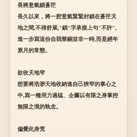
長將意氣鎖蒼茫
長久以來，將一腔意氣緊緊封鎖在蒼茫天
地之間,不得舒展,"鎖"字承接上句"不許",
進一步寫這份自我禁錮並非一時,而是經年
累月的常態。
欲收天地窄
想要將浩渺天地收納進自己狹窄的掌心之
中,寫一種用力過猛、企圖以有限之身掌控
無限之境的執念。
偏覺此身荒