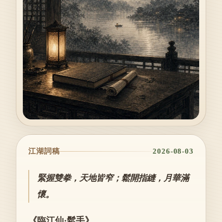
江湖詞稿
2026-08-03
緊握雙拳，天地皆窄；鬆開指縫，月華滿
懷。
《臨江仙·鬆手》