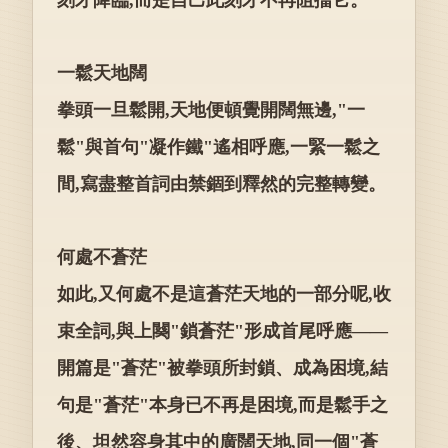
一鬆天地闊
拳頭一旦鬆開,天地便頓覺開闊無邊,"一
鬆"與首句"凝作鐵"遙相呼應,一緊一鬆之
間,寫盡整首詞由禁錮到釋然的完整轉變。
何處不蒼茫
如此,又何處不是這蒼茫天地的一部分呢,收
束全詞,與上闋"鎖蒼茫"形成首尾呼應——
開篇是"蒼茫"被拳頭所封鎖、成為困境,結
句是"蒼茫"本身已不再是困境,而是鬆手之
後、坦然容身其中的廣闊天地,同一個"蒼