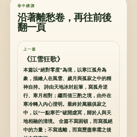
卷中續讀
沿著離愁卷，再往前後
翻一頁
上一篇
《江雪狂歌》
本篇以“絕對零度”為境，以寒江孤舟為
象，描繪人在風雪、歲月與孤寂之中的精
神自持。 詩由天地冰封起筆，寫孤舟逆
行、寒月相對；繼而借三酌之境，由外在
寒冷轉入內心澄明。最終於萬籟俱寂之
中，以“一點寒芒”破開虛冥，歸於人與天
地相融的清境。 全篇不寫困頓，而寫孤絕
中的力量；不寫逃離，而寫歷盡寒霜之後