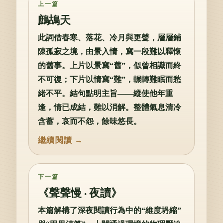
上一篇
鷓鴣天
此詞借春寒、落花、冷月與更聲，層層鋪
陳孤寂之境，由景入情，寫一段難以釋懷
的舊事。上片以景寫“舊”，似曾相識而終
不可復；下片以情寫“難”，輾轉難眠而愁
緒不平。結句點明主旨——縱使他年重
逢，情已成結，難以消解。整體氣息清冷
含蓄，哀而不怨，餘味悠長。
下一篇
《聲聲慢 · 夜讀》
本篇解構了深夜閱讀行為中的“維度坍縮”