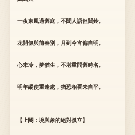
一夜東風過舊庭，不聞人語但聞鈴。
花開似與前春別，月到今宵偏自明。
心未冷，夢猶生，不堪重問舊時名。
明年縱使重逢處，猶恐相看未自平。
【上闋：境與象的絕對孤立】