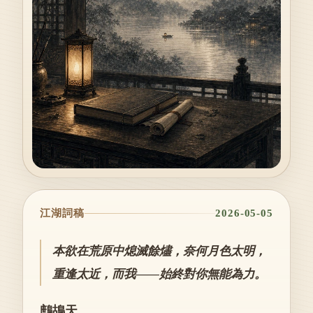
江湖詞稿
2026-05-05
本欲在荒原中熄滅餘燼，奈何月色太明，
重逢太近，而我——始終對你無能為力。
鷓鴣天