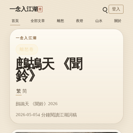
一念入江湖
登入
念
首頁
全部文章
離愁
夜燈
山水
關於
一念入江湖
離愁卷
鷓鴣天 《聞
鈴》
繁
简
2026
鷓鴣天 《聞鈴》
2026-05-05
4 分鐘閱讀
江湖詞稿