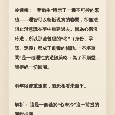
冷邏輯： “夢猶生”暗示了一種不可控的繁
殖——理智可以斬斷現實的聯繫，卻無法
阻止潛意識在夢中重建過去。因為心還沒
冷透，所以那些曾經的“名”（身份、承
諾、定義）都成了劇毒的觸點。“不堪重
問”是一種理性的避險策略：為了不崩盤，
我拒絕一切回溯。
明年縱使重逢處，猶恐相看未自平。
解析： 這是一個基於“心未冷”這一前提的
邏輯推演。