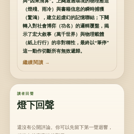
與“因果清算”。上闋通過環境的物理壓迫
（燈殘、雨冷）與書籍信息的瞬時捕獲
（驚鴻），建立起虛幻的記憶聯結；下闋
轉入對社會博弈（功名）的邏輯覆盤，揭
示了宏大敘事（萬千世界）與物理載體
（紙上行行）的非對稱性，最終以“筆停”
這一動作切斷所有無效遞歸。
讀者回聲
燈下回聲
還沒有公開評論。你可以先留下第一聲迴響，