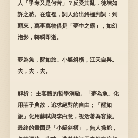
人「爭奪又是何苦」？反受其亂，徒增如
許之愁。在這裡，詞人給出終極判詞：到
頭來，萬事萬物俱是「夢中之露」，如幻
泡影，轉瞬即逝。
夢為魚，醒如旅。小艇斜橫，江天自與。
去，去，去。
解析： 主客體的哲學消融。「夢為魚」化
用莊子典故，追求絕對的自由；「醒如
旅」化用蘇軾與李白意，視活著為客旅。
最終的畫面是「小艇斜橫」，無人操舵，