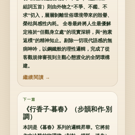
組詞五首）則由外物之“不爭、不鑑、不
求”切入，層層剝離世俗環境帶來的毀譽、
榮枯與感性內耗。 全卷最終將人生最優解
定格於“但觀身立處”的現實深耕，與“抱素
返樸”的精神知止。剔除一切現代語感的無
病呻吟，以鋼鐵般的理性邏輯，完成了從
客觀規律審視到主觀心態渡化的全閉環構
建。
下一篇
《行香子·暮春》（步韻和作·別
調）
本詞是《暮春》系列的邏輯昇華。它將前