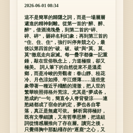
2026-06-01 08:34
這不是簡單的歸隱之詞，而是一場層層
遞進的精神剝離。從第一首的“醉、醉、
醉”，借酒澆塊壘，到第二首的“碎、
碎、碎”，砸碎名利幻象；再到第三首的
“住、住、住”，強行叫停奔競之心，最
後以第四首的“破、破、破”與“莫、莫、
莫”徹底走向寂滅。每一疊字都像一記重
錘，敲在世俗執念上，力道極狠，卻又
極美。 詞人筆下的自然從來不是溫柔
鄉，而是冷峻的旁觀者：春山靜、桂花
冷、月色涼如掃、半江煙薄……這些意
象帶著一種近乎殘酷的清澈，把人世的
繁華映照得格外荒涼。尤其是“夢成各，
愁成約”一句，簡直令人脊背發涼——連
愁緒都成了宿命的約定，夢也各自零
落，真正是無處可依。 解析寫得極好，
既有文學細讀，又有哲學思辨，把這組
詞從情感層推向了存在層。讀完之後，
只覺得胸中那點殘存的“逐鹿”之心，又