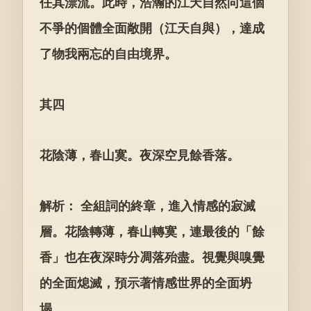
任其漂流。此時，浩瀚的江天自然向這個
不爭的個體全面敞開（江天自與），達成
了物我兩忘的自由境界。
其四
花陰薄，春山寞。夜深空見餘香落。
解析： 全組詞的終章，進入情感的寂滅
層。花陰轉薄，春山轉寞，連最後的「餘
香」也在夜深時分凋落殆盡。視覺與嗅覺
的全面熄滅，預示著情感世界的全面坍
塌。