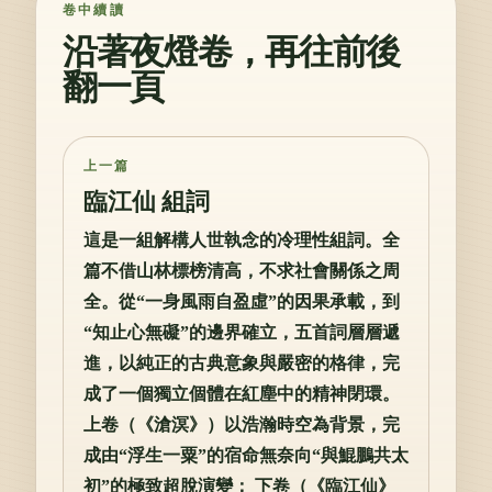
卷中續讀
沿著夜燈卷，再往前後
翻一頁
上一篇
臨江仙 組詞
這是一組解構人世執念的冷理性組詞。全
篇不借山林標榜清高，不求社會關係之周
全。從“一身風雨自盈虛”的因果承載，到
“知止心無礙”的邊界確立，五首詞層層遞
進，以純正的古典意象與嚴密的格律，完
成了一個獨立個體在紅塵中的精神閉環。
上卷（《滄溟》）以浩瀚時空為背景，完
成由“浮生一粟”的宿命無奈向“與鯤鵬共太
初”的極致超脫演變； 下卷（《臨江仙》