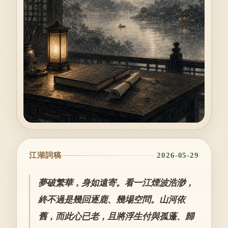
江湖詞稿
2026-05-29
夢破繁華，身如遠寄。看一江煙波浩渺，
終不過是幾回逐鹿、幾場空問。山河依
舊，而此心已老，且將浮生付與孤蓬、歸