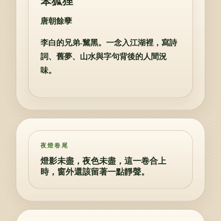
笨狐狸
唐朝餘孽
李白的兄弟-黧黑。一念入江湖裡，寫詩
詞、舊夢、山水與字句背後的人間況
味。
夜燈卷尾
燈影未盡，夜色未盡，這一卷合上
時，窗外還該留著一點靜聲。