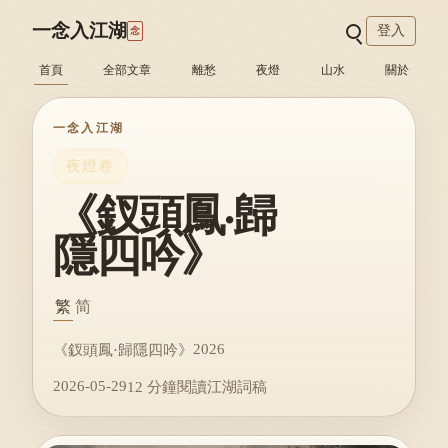
一念入江湖
登入
念
首頁
全部文章
離愁
夜燈
山水
關於
一念入江湖
夜燈卷
《釵頭鳳·歸
隱四吟》
繁
简
2026
《釵頭鳳·歸隱四吟》
2026-05-29
12 分鐘閱讀
江湖詞稿