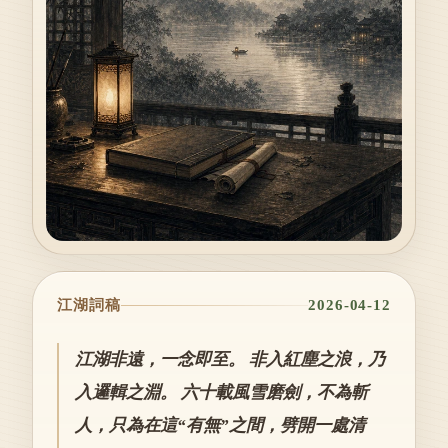
江湖詞稿
2026-04-12
江湖非遠，一念即至。 非入紅塵之浪，乃
入邏輯之淵。 六十載風雪磨劍，不為斬
人，只為在這“有無”之間，劈開一處清