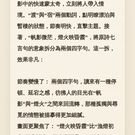
影中的快速蒙太奇，立刻將人帶入情
境。“渡”與“宿”兩個動詞，點明瞭漂泊與
暫棲的狀態，節奏明快，直擊主題。接
著，“帆影微茫，燈火映昏霞”，將原詩七
言句的意象拆分為兩個四字句。這一拆，
效果非凡：
節奏變慢了： 兩個四字句，讀來有一種停
頓、延宕之感，彷彿人的目光在“帆
影”與“燈火”之間來回流轉，那種孤獨與尋
覓的情態被描摹得更加細膩。
畫面更聚焦了： “燈火映昏霞”比“漁燈初