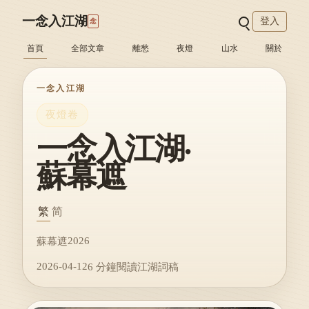
一念入江湖
登入
念
首頁
全部文章
離愁
夜燈
山水
關於
一念入江湖
夜燈卷
一念入江湖·
蘇幕遮
繁
简
2026
蘇幕遮
2026-04-12
6 分鐘閱讀
江湖詞稿