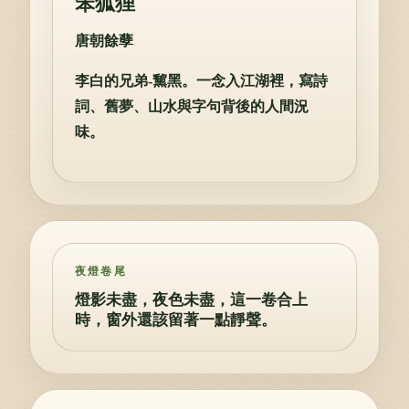
笨狐狸
唐朝餘孽
李白的兄弟-黧黑。一念入江湖裡，寫詩
詞、舊夢、山水與字句背後的人間況
味。
夜燈卷尾
燈影未盡，夜色未盡，這一卷合上
時，窗外還該留著一點靜聲。