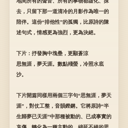
地間所有的聲音、所有的事物都虛化、抹
去，只留下那一道清冷的月影作為唯一的
陪伴。這份“排他性”的孤獨，比原詩的陳
述句式，情感更為強烈，更為決絕。
下片：抒發胸中塊壘，更顯蒼涼
思無涯，夢天涯。數點殘螢，冷照水底
沙。
下片開篇同樣用兩個三字句“思無涯，夢天
涯”，對仗工整，音韻鏗鏘。它將原詩“半
生歸夢已天涯”中那種被動的、已成事實的
哀傷，轉化為一種主動的、綿延不絕的思