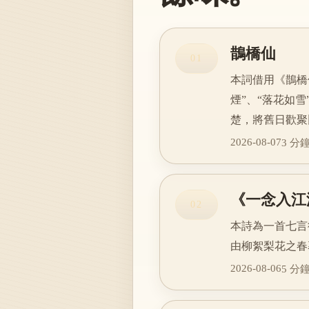
鵲橋仙
01
本詞借用《鵲橋
煙”、“落花如
楚，將舊日歡聚
2026-08-07
3 分
《一念入江
02
本詩為一首七言
由柳絮梨花之春
2026-08-06
5 分