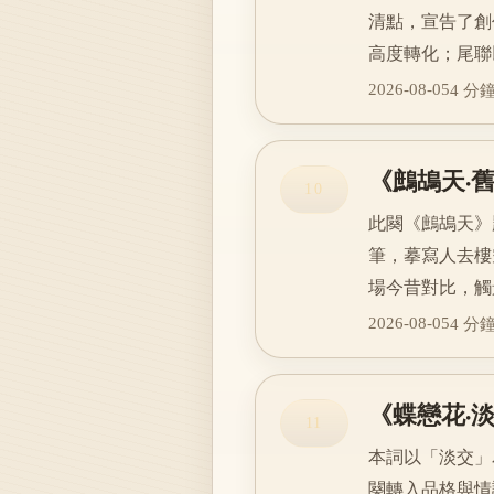
清點，宣告了創
高度轉化；尾聯
2026-08-05
4 分
《鷓鴣天·
10
此闋《鷓鴣天》
筆，摹寫人去樓
場今昔對比，觸
2026-08-05
4 分
《蝶戀花·
11
本詞以「淡交」
闋轉入品格與情