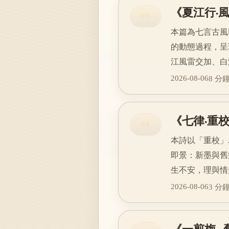
《夏江行·
03
本篇為七言古風
的動態過程，呈
江風雷交加、白
2026-08-06
8 分
《七律·重
04
本詩以「重校」
即景：新墨與舊
生不安，理與情
2026-08-06
3 分
《一剪梅 ·