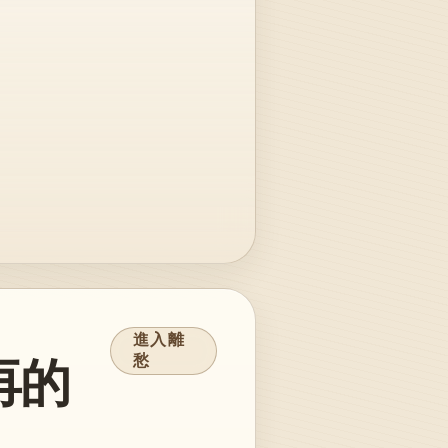
進入
離
再的
愁