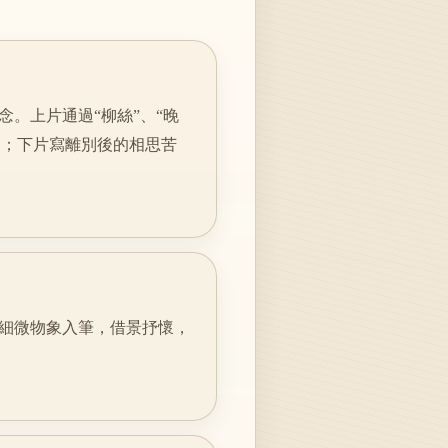
。上片通過“柳絲”、“晚
烈；下片寫離別後的相思苦
細微物象入筆，借景抒懷，