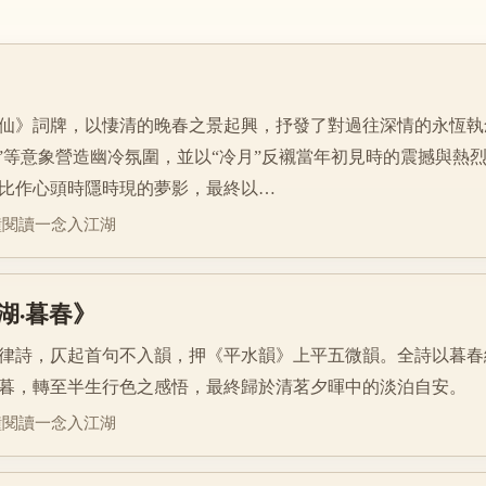
仙》詞牌，以悽清的晚春之景起興，抒發了對過往深情的永恆執念
雪”等意象營造幽冷氛圍，並以“冷月”反襯當年初見時的震撼與熱
比作心頭時隱時現的夢影，最終以…
鐘閱讀
一念入江湖
湖·暮春》
律詩，仄起首句不入韻，押《平水韻》上平五微韻。全詩以暮春
暮，轉至半生行色之感悟，最終歸於清茗夕暉中的淡泊自安。
鐘閱讀
一念入江湖