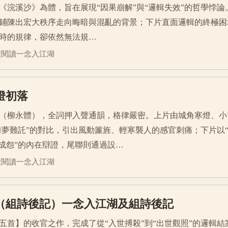
《浣溪沙》為體，旨在展現“因果崩解”與“邏輯失效”的哲學悖論。 
鋪陳出宏大秩序走向晦暗與混亂的背景；下片直面邏輯的終極困
時的規律，卻依然無法規…
鐘閱讀
一念入江湖
寒燈初落
（柳永體），全詞押入聲通韻，格律嚴密。上片由城角寒燈、小
“前夢難託”的對比，引出風動簾旌、輕寒襲人的感官刺痛；下片以“
深成怨”的內在辯證，尾聯則通過設…
鐘閱讀
一念入江湖
後記（組詩後記）一念入江湖及組詩後記
五首】的收官之作，完成了從“入世搏殺”到“出世觀照”的邏輯