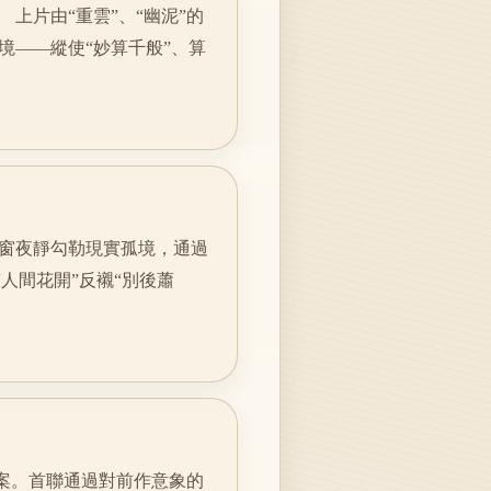
上片由“重雲”、“幽泥”的
境——縱使“妙算千般”、算
窗夜靜勾勒現實孤境，通過
人間花開”反襯“別後蕭
結案。首聯通過對前作意象的