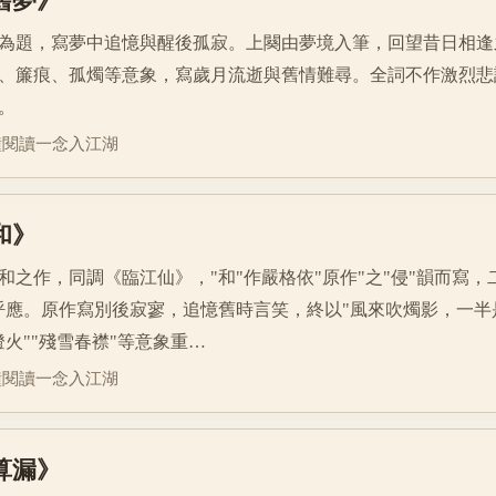
為題，寫夢中追憶與醒後孤寂。上闋由夢境入筆，回望昔日相逢
、簾痕、孤燭等意象，寫歲月流逝與舊情難尋。全詞不作激烈悲
。
鐘閱讀
一念入江湖
 和》
和之作，同調《臨江仙》，"和"作嚴格依"原作"之"侵"韻而寫，
呼應。原作寫別後寂寥，追憶舊時言笑，終以"風來吹燭影，一半
燈火""殘雪春襟"等意象重…
鐘閱讀
一念入江湖
 算漏》