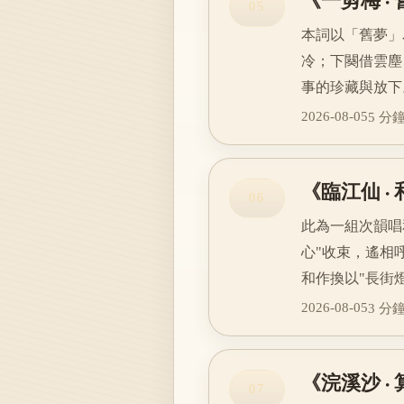
05
本詞以「舊夢」
冷；下闋借雲塵
事的珍藏與放下
2026-08-05
5 分
《臨江仙 ·
06
此為一組次韻唱
心"收束，遙相
和作換以"長街
2026-08-05
3 分
《浣溪沙 ·
07