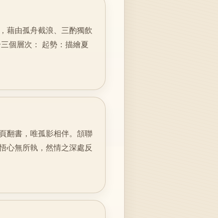
，藉由孤舟截浪、三酌獨飲
三個層次： 起勢：描繪夏
頁翻書，唯孤影相伴。頷聯
悟心無所執，然情之深處反