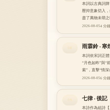
本詞以古典詞牌
壓抑意象切入，
盡了萬物未萌之
2026-08-05
4 分
雨霖鈴 · 
08
本詞依宋詞正體
“月色如昨”與
索”，直擊“情
2026-08-05
6 分
七律 · 
09
本詩作為組詩【