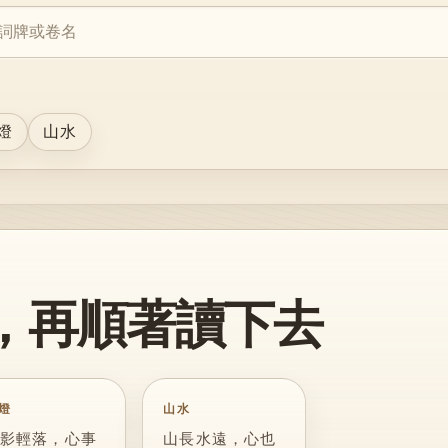
。
燈
山水
，再順著讀下去
燈
山水
影輕落，心事
山長水遠，心也