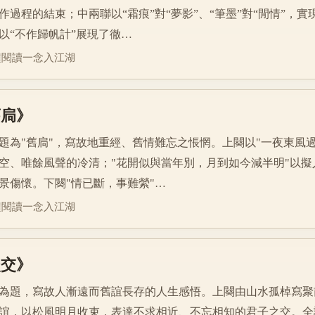
作過程的結束；中兩聯以“霜痕”對“夢影”、“筆墨”對“閒情”，
以“不作歸帆計”展現了徹…
鐘閱讀
一念入江湖
舊扃》
題為"舊扃"，寫故地重經、舊情難忘之悵惘。上闋以"一夜東風
空、唯餘風聲的冷清；"花開似與當年別，月到如今減半明"以
景傷懷。下闋"情已斷，事難縈"…
鐘閱讀
一念入江湖
淡交》
為題，寫故人漸遠而舊誼長存的人生感悟。上闋由山水孤棹寫聚
誼，以松風明月收束，表達不求相近、不忘相知的君子之交。全