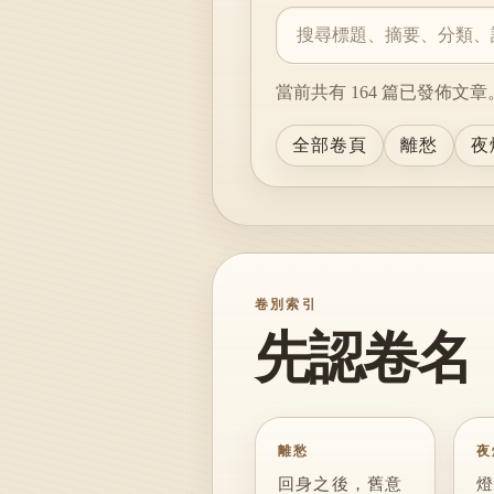
當前共有 164 篇已發佈文章
全部卷頁
離愁
夜
卷別索引
先認卷名
離愁
夜
回身之後，舊意
燈