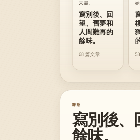
未盡。
始
寫別後、回
望、舊夢和
人間難再的
餘味。
68
篇文章
53
離愁
寫別後、
餘味。