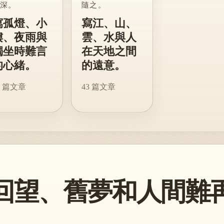
深。
隨之。
寫孤燈、小
寫江、山、
樓、夜雨與
雲、水與人
獨坐時難言
在天地之間
的心緒。
的遠意。
篇文章
43
篇文章
回望、舊夢和人間難