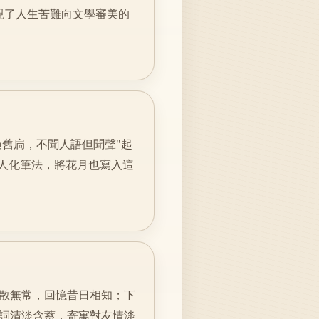
實現了人生苦難向文學審美的
過舊扃，不聞人語但聞聲"起
擬人化筆法，將花月也寫入這
散無常，回憶昔日相知；下
詞清淡含蓄，寄寓對友情淡