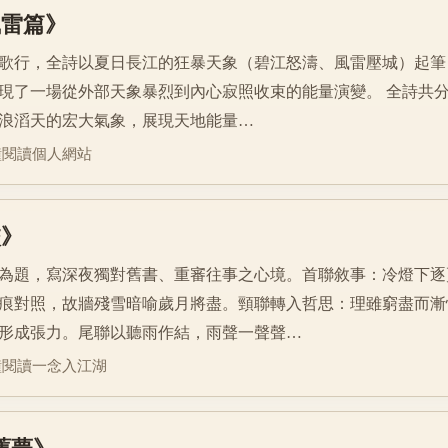
風雷篇》
歌行，全詩以夏日長江的狂暴天象（碧江怒濤、風雷壓城）起筆
現了一場從外部天象暴烈到內心寂照收束的能量演變。 全詩共分
浪滔天的宏大氣象，展現天地能量…
鐘閱讀
個人網站
校》
為題，寫深夜獨對舊書、重審往事之心境。首聯敘事：冷燈下逐
痕對照，故牆殘雪暗喻歲月將盡。頸聯轉入哲思：理雖窮盡而漸
形成張力。尾聯以聽雨作結，雨聲一聲聲…
鐘閱讀
一念入江湖
 舊夢》