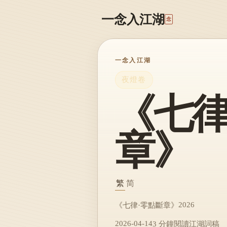
一念入江湖
念
一念入江湖
夜燈卷
《七律
章》
繁
简
2026
《七律·零點斷章》
2026-04-14
3 分鐘閱讀
江湖詞稿