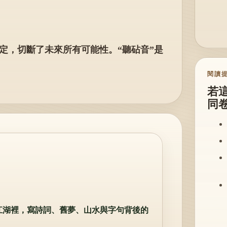
判定，切斷了未來所有可能性。“聽砧音”是
閱讀
若
同
江湖裡，寫詩詞、舊夢、山水與字句背後的