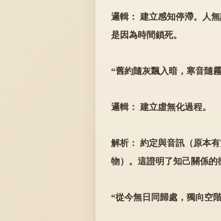
邏輯： 建立感知停滯。人
是因為時間鎖死。
“舊約隨灰飄入暗，寒音隨霧
邏輯： 建立虛無化過程。
解析： 約定與音訊（原本
物）。這證明了知己關係的
“從今無日同歸處，獨向空階