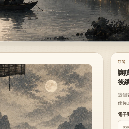
訂閱
讓
後
這個
便你
Websi
電子