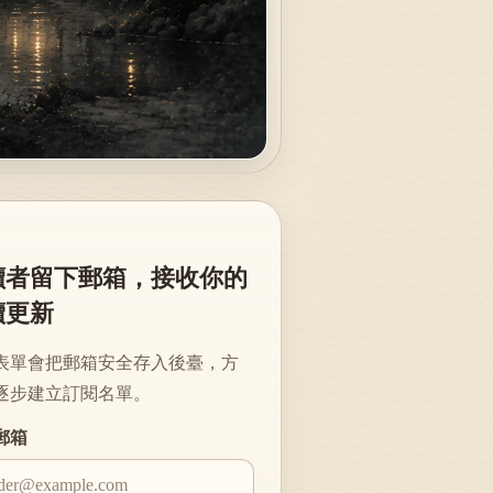
讀者留下郵箱，接收你的
續更新
表單會把郵箱安全存入後臺，方
逐步建立訂閱名單。
te
郵箱