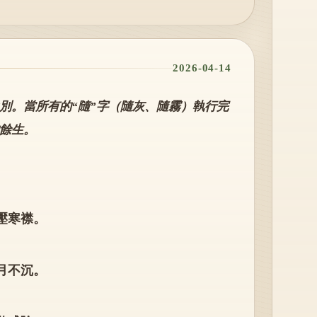
2026-04-14
別。當所有的“隨”字（隨灰、隨霧）執行完
餘生。
壓寒襟。
月不沉。