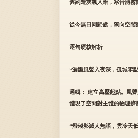
舊約隨灰飄入暗，寒音隨霧
從今無日同歸處，獨向空階
逐句硬核解析
“漏斷風聲入夜深，孤城零點
邏輯： 建立高壓起點。風聲
體現了空間對主體的物理擠
“燈殘影滅人無語，雲冷天低