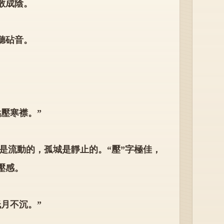
散成陰。
聽砧音。
壓寒襟。”
是流動的，孤城是靜止的。“壓”字極佳，
壓感。
月不沉。”