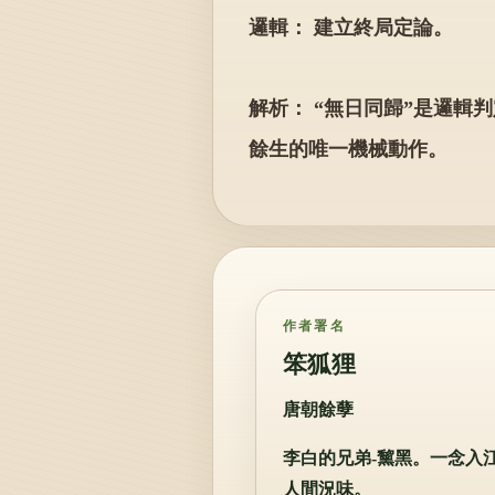
邏輯： 建立終局定論。
解析： “無日同歸”是邏輯
餘生的唯一機械動作。
作者署名
笨狐狸
唐朝餘孽
李白的兄弟-黧黑。一念入
人間況味。