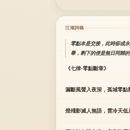
江湖詞稿
零點本是交接，此時卻成永
畢，剩下的便是無日同歸的
《七律·零點斷章》
漏斷風聲入夜深，孤城零點
燈殘影滅人無語，雲冷天低