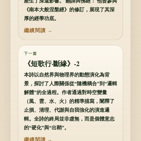
產生了深遠影響。 翻譯與佛經： 他曾參與
《南本大般涅槃經》的修訂，展現了其深
厚的經學功底。
下一篇
《短歌行·斷緣》-2
本詩以自然界與物理界的動態演化為背
景，探討了人際關係從“隨機耦合”到“邏輯
解體”的全過程。作者通過對時空變量
（風、雲、水、火）的精準描寫，闡釋了
止損、清理、代謝與自我強化的演進邏
輯。全詩的終局並非虛無，而是個體意志
的“硬化”與“出鞘”。