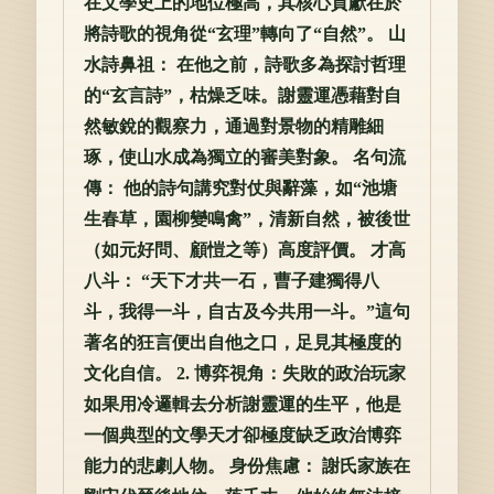
在文學史上的地位極高，其核心貢獻在於
將詩歌的視角從“玄理”轉向了“自然”。 山
水詩鼻祖： 在他之前，詩歌多為探討哲理
的“玄言詩”，枯燥乏味。謝靈運憑藉對自
然敏銳的觀察力，通過對景物的精雕細
琢，使山水成為獨立的審美對象。 名句流
傳： 他的詩句講究對仗與辭藻，如“池塘
生春草，園柳變鳴禽”，清新自然，被後世
（如元好問、顧愷之等）高度評價。 才高
八斗： “天下才共一石，曹子建獨得八
斗，我得一斗，自古及今共用一斗。”這句
著名的狂言便出自他之口，足見其極度的
文化自信。 2. 博弈視角：失敗的政治玩家
如果用冷邏輯去分析謝靈運的生平，他是
一個典型的文學天才卻極度缺乏政治博弈
能力的悲劇人物。 身份焦慮： 謝氏家族在