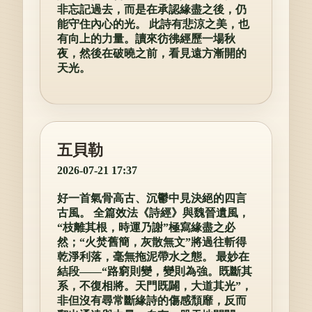
非忘記過去，而是在承認緣盡之後，仍
能守住內心的光。 此詩有悲涼之美，也
有向上的力量。讀來彷彿經歷一場秋
夜，然後在破曉之前，看見遠方漸開的
天光。
五貝勒
2026-07-21 17:37
好一首氣骨高古、沉鬱中見決絕的四言
古風。 全篇效法《詩經》與魏晉遺風，
“枝離其根，時運乃謝”極寫緣盡之必
然；“火焚舊簡，灰散無文”將過往斬得
乾淨利落，毫無拖泥帶水之態。 最妙在
結段——“路窮則變，變則為強。既斷其
系，不復相將。天門既闢，大道其光”，
非但沒有尋常斷緣詩的傷感頹靡，反而