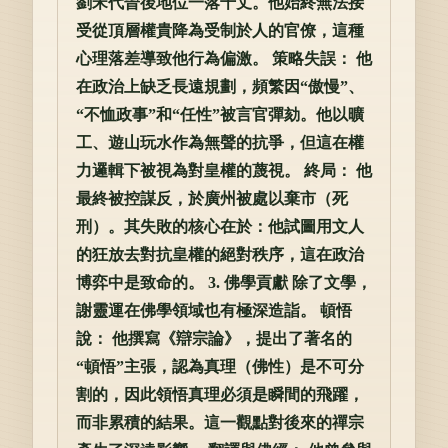
劉宋代晉後地位一落千丈。他始終無法接
受從頂層權貴降為受制於人的官僚，這種
心理落差導致他行為偏激。 策略失誤： 他
在政治上缺乏長遠規劃，頻繁因“傲慢”、
“不恤政事”和“任性”被言官彈劾。他以曠
工、遊山玩水作為無聲的抗爭，但這在權
力邏輯下被視為對皇權的蔑視。 終局： 他
最終被控謀反，於廣州被處以棄市（死
刑）。其失敗的核心在於：他試圖用文人
的狂放去對抗皇權的絕對秩序，這在政治
博弈中是致命的。 3. 佛學貢獻 除了文學，
謝靈運在佛學領域也有極深造詣。 頓悟
說： 他撰寫《辯宗論》，提出了著名的
“頓悟”主張，認為真理（佛性）是不可分
割的，因此領悟真理必須是瞬間的飛躍，
而非累積的結果。這一觀點對後來的禪宗