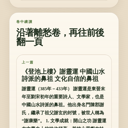
卷中續讀
沿著離愁卷，再往前後
翻一頁
上一篇
《登池上樓》謝靈運 中國山水
詩派的鼻祖 文化自信的鼻祖
謝靈運（385年－433年） 謝靈運是東晉末
年至劉宋初年的重要詩人、文學家，也是
中國山水詩派的鼻祖。他出身名門陳郡謝
氏，繼承了祖父謝玄的封號，被世人稱為
“謝康樂”。 1. 文學成就：開山之功 謝靈運