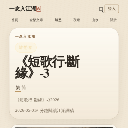
一念入江湖
登入
念
首頁
全部文章
離愁
夜燈
山水
關於
一念入江湖
離愁卷
《短歌行·斷
緣》-3
繁
简
2026
《短歌行·斷緣》-3
2026-05-01
6 分鐘閱讀
江湖詞稿