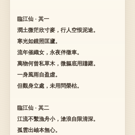
臨江仙 · 其一
潤土微茫欣寸麥，行人空恨泥途。
寒光如鏡照匡廬。
流年催織女，永夜伴徵車。
萬物何曾私草木，微軀底用躊躇。
一身風雨自盈虛。
但觀身立處，未用問榮枯。
臨江仙 · 其二
江流不繫漁舟小，滄浪自限清深。
孤雲出岫本無心。