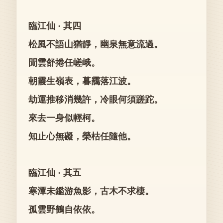
臨江仙 · 其四
松風不語山猶靜，幽泉無意流過。
閒雲舒捲任嵯峨。
朝霞生嶺表，暮靄落江波。
劫運推移消幾許，冷眼何須蹉跎。
來去一身似輕柯。
知止心無礙，榮枯任隨他。
臨江仙 · 其五
寒潭未鑑游魚影，古木不求棲。
孤雲野鶴自依依。