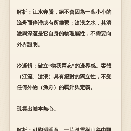
解析：江水奔騰，絕不會因為一葉小小的
漁舟而停滯或有所維繫；滄浪之水，其清
澈與深邃是它自身的物理屬性，不需要向
外界證明。
冷邏輯：確立“物我兩忘”的邊界感。客體
（江流、滄浪）具有絕對的獨立性，不受
任何外物（漁舟）的羈絆與定義。
孤雲出岫本無心。
解析：引陶淵明意。一片孤雲從山谷中飄