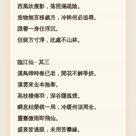
西風吹瘦影，落照滿疏陰。
造物無言移歲月，冷眸何必追尋。
譭譽一身任浮沉。
但留方寸淨，此處不山林。
臨江仙 · 其三
溪鳥啼時春已老，閒花不解爭妍。
溪雲來去本無牽。
高枝棲倦羽，深谷隱孤煙。
瞬息枯榮棋一局，冷暖何須周全。
靈臺微雨即飛仙。
盛衰皆過眼，未用苦攀緣。