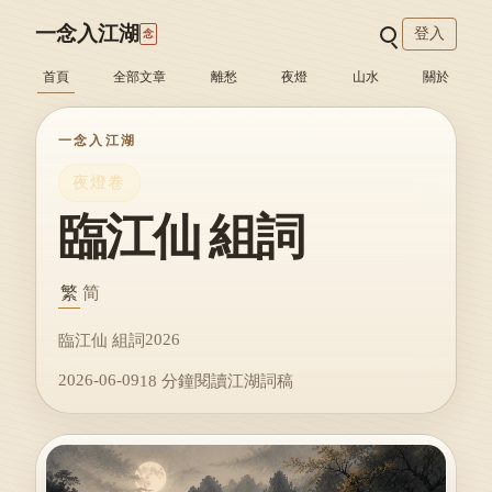
一念入江湖
登入
念
首頁
全部文章
離愁
夜燈
山水
關於
一念入江湖
夜燈卷
臨江仙 組詞
繁
简
2026
臨江仙 組詞
2026-06-09
18 分鐘閱讀
江湖詞稿