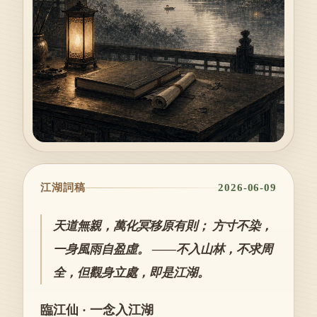
江湖詞稿
2026-06-09
天道無親，萬化冥移原有則； 方寸不染，
一身風雨自盈虛。 ——不入山林，不求周
全，但觀身立處，即是江湖。
臨江仙 · 一念入江湖