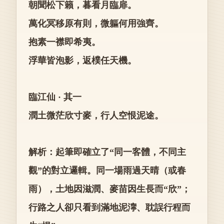
朝聞松下籟，暮看月臨扉。
萬化冥移原有則，微軀何用強齊。
抱素一襟即希夷。
浮華皆泡影，返樸任天機。
臨江仙 · 其一
潤土微茫欣寸麥，行人空恨泥途。
解析：起筆即確立了“同一客體，不同主
觀”的對立邏輯。同一場雨過天晴（或春
雨），土地因滋潤、麥苗因生長而“欣”；
行路之人卻只看到滿地泥濘、耽誤行程而