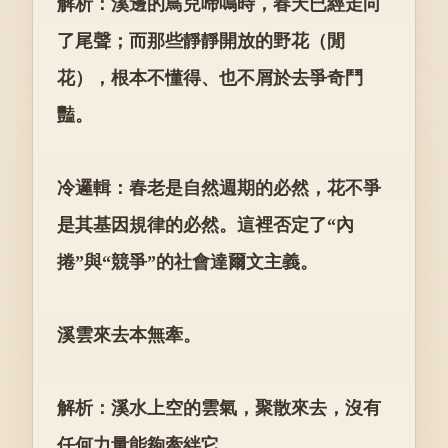
解析：溪邊的鳥兒啼鳴時，春天已經走向
了尾聲；而那些靜靜開放的野花（閒
花），根本不懂得、也不屑於去爭奇鬥
豔。
冷邏輯：春老是自然週期的必然，花不爭
是其基因規律的必然。這裡否定了“內
捲”與“競爭”的社會達爾文主義。
溪雲來去本無牽。
解析：溪水上空的雲氣，聚散來去，沒有
任何力量能夠牽絆它。