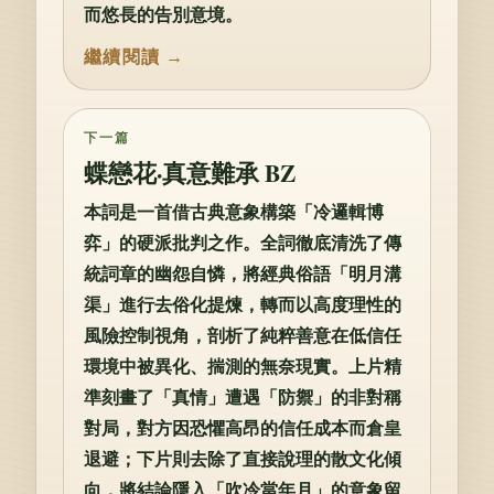
而悠長的告別意境。
下一篇
蝶戀花·真意難承 BZ
本詞是一首借古典意象構築「冷邏輯博
弈」的硬派批判之作。全詞徹底清洗了傳
統詞章的幽怨自憐，將經典俗語「明月溝
渠」進行去俗化提煉，轉而以高度理性的
風險控制視角，剖析了純粹善意在低信任
環境中被異化、揣測的無奈現實。上片精
準刻畫了「真情」遭遇「防禦」的非對稱
對局，對方因恐懼高昂的信任成本而倉皇
退避；下片則去除了直接說理的散文化傾
向，將結論隱入「吹冷當年月」的意象留