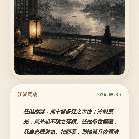
江湖詞稿
2026-05-30
枉拋赤誠，局中皆多疑之市儈；冷眼流
光，局外起不破之落鎖。任他俗世翻覆，
我自息機裝箱。抬頭看，那輪孤月依舊清