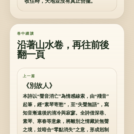
收住時，天地並沒有真正合攏。
卷中續讀
沿著山水卷，再往前後
翻一頁
上一篇
《別故人》
本詩以“聲音消亡”為情感線索，由“殘音”
起筆，經“素琴寄愁”，至“失聲無語”，寫
知音漸遠後的清冷與寂寥。全詩借深巷、
素琴、寒春等意象，將離別之情藏於無聲
之境，並暗合“零點消失”之意，形成剋制