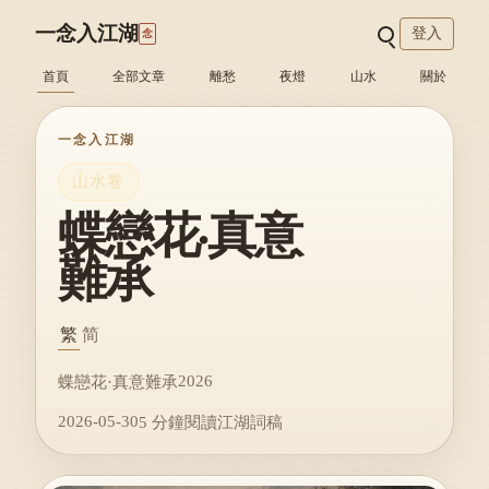
一念入江湖
登入
念
首頁
全部文章
離愁
夜燈
山水
關於
一念入江湖
山水卷
蝶戀花·真意
難承
繁
简
2026
蝶戀花·真意難承
2026-05-30
5 分鐘閱讀
江湖詞稿