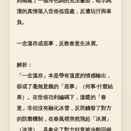
則構建了一個冷色調的荒涼畫面，暗示純
潔的真情落入世俗低窪處，反遭玷汙與辜
負。
一念溫存成底事，反教春意生冰屑。
解析：
「一念溫存」本是帶有溫度的情感輸出，
卻成了毫無意義的「底事」（何事/什麼結
果）。在世俗功利編碼下，溫暖的「春
意」非但沒有融化冰雪，反而觸發了對方
的防禦機制，在春風裡突然飛起「冰屑」
（冰渣），具象化了對方好意被冷酷回絕