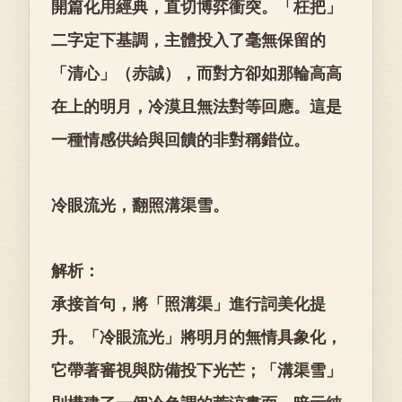
開篇化用經典，直切博弈衝突。「枉把」
二字定下基調，主體投入了毫無保留的
「清心」（赤誠），而對方卻如那輪高高
在上的明月，冷漠且無法對等回應。這是
一種情感供給與回饋的非對稱錯位。
冷眼流光，翻照溝渠雪。
解析：
承接首句，將「照溝渠」進行詞美化提
升。「冷眼流光」將明月的無情具象化，
它帶著審視與防備投下光芒；「溝渠雪」