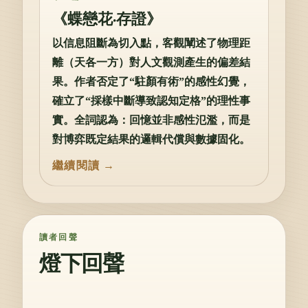
《蝶戀花·存證》
以信息阻斷為切入點，客觀闡述了物理距
離（天各一方）對人文觀測產生的偏差結
果。作者否定了“駐顏有術”的感性幻覺，
確立了“採樣中斷導致認知定格”的理性事
實。全詞認為：回憶並非感性氾濫，而是
對博弈既定結果的邏輯代償與數據固化。
讀者回聲
燈下回聲