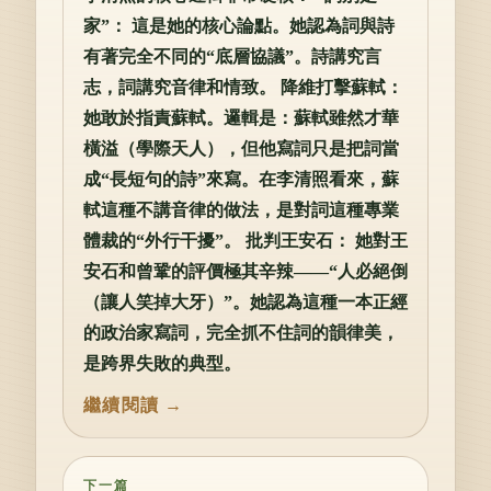
家”： 這是她的核心論點。她認為詞與詩
有著完全不同的“底層協議”。詩講究言
志，詞講究音律和情致。 降維打擊蘇軾：
她敢於指責蘇軾。邏輯是：蘇軾雖然才華
橫溢（學際天人），但他寫詞只是把詞當
成“長短句的詩”來寫。在李清照看來，蘇
軾這種不講音律的做法，是對詞這種專業
體裁的“外行干擾”。 批判王安石： 她對王
安石和曾鞏的評價極其辛辣——“人必絕倒
（讓人笑掉大牙）”。她認為這種一本正經
的政治家寫詞，完全抓不住詞的韻律美，
是跨界失敗的典型。
下一篇