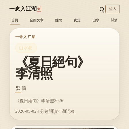
一念入江湖
登入
念
首頁
全部文章
離愁
夜燈
山水
關於
一念入江湖
山水卷
《夏日絕句》
李清照
繁
简
2026
《夏日絕句》李清照
2026-05-02
3 分鐘閱讀
江湖詞稿