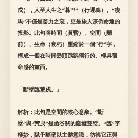
戍），人至人生之“暮”**（行遲暮）。“瘦
馬”不僅是畜力之衰，更是旅人潦倒命運的
投影。此句將時間（黃昏）、空間（關
前）、生命（衰朽）壓縮於一個“行”字，
構成一個在時間盡頭踽踽獨行的、極具宿
命感的畫面。
「斷壁臨荒戍。」
解析：此句是空間的核心意象。“斷
壁”與“荒戍”是函谷關的廢墟雙璧。“臨”字
極妙，賦予斷壁以主體意識，彷彿它正與