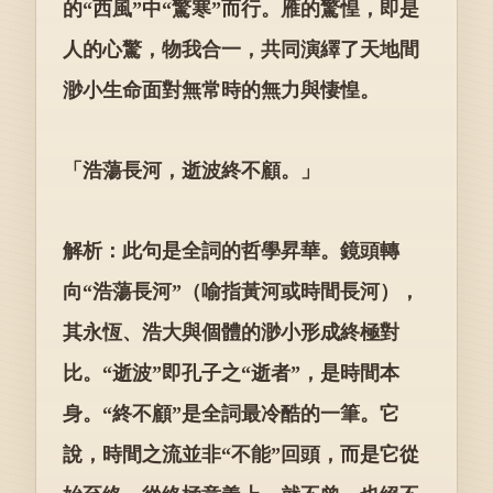
的“西風”中“驚寒”而行。雁的驚惶，即是
人的心驚，物我合一，共同演繹了天地間
渺小生命面對無常時的無力與悽惶。
「浩蕩長河，逝波終不顧。」
解析：此句是全詞的哲學昇華。鏡頭轉
向“浩蕩長河”（喻指黃河或時間長河），
其永恆、浩大與個體的渺小形成終極對
比。“逝波”即孔子之“逝者”，是時間本
身。“終不顧”是全詞最冷酷的一筆。它
說，時間之流並非“不能”回頭，而是它從