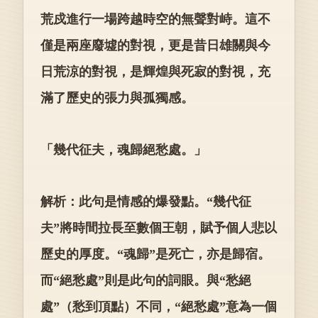
荒戍進行一場跨越時空的無聲對峙。這不
僅是兩座廢墟的對視，更是昔日雄關與今
日荒涼的對視，是輝煌與死寂的對視，充
滿了歷史的張力與孤獨感。
「幾代征夫，魂歸絕愁處。」
解析：此句是情感的爆發點。“幾代征
夫”將時間拉長至數個王朝，賦予個人悲以
歷史的厚度。“魂歸”是死亡，亦是歸宿。
而“絕愁處”則是此句的詞眼。與“愁絕
處”（愁到頂點）不同，“絕愁處”意為一個