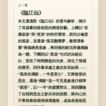
上一篇
《臨江仙》
本文通過對《臨江仙》的逐句解析，揭示
了其描摹別後相思的精湛技藝。上闋以“音
塵寂寂”與“更深”的時空環境，烘托出極度
的孤寂，並通過“落花翻舊夢，微雨溼春
襟”兩個經典意象，將回憶的鮮活與傷感融
為一體。下闋則以“莫道”句式的決絕自
白，宣告了時間療愈的失效，深化了情感
的痛苦。詞作最卓越之處在於其結尾——
“風來吹燭影，一半是君心”，它將無形的
思念，通過“燭影”這一可見意象進行精準
“賦形”，以“一半”的虛實對比，深刻隱喻
了自我與思念之影共存的狀態，將內心的
不寧與牽掛寫得淋漓盡致，成為表達相思