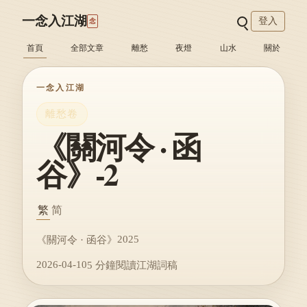
一念入江湖
登入
念
首頁
全部文章
離愁
夜燈
山水
關於
一念入江湖
離愁卷
《關河令 · 函
谷》-2
繁
简
2025
《關河令 · 函谷》
2026-04-10
5 分鐘閱讀
江湖詞稿