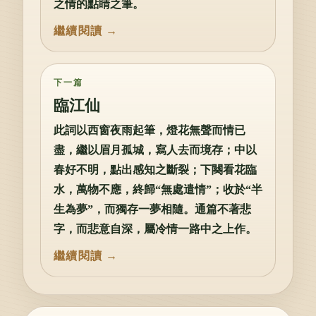
之情的點睛之筆。
下一篇
臨江仙
此詞以西窗夜雨起筆，燈花無聲而情已
盡，繼以眉月孤城，寫人去而境存；中以
春好不明，點出感知之斷裂；下闋看花臨
水，萬物不應，終歸“無處遣情”；收於“半
生為夢”，而獨存一夢相隨。通篇不著悲
字，而悲意自深，屬冷情一路中之上作。