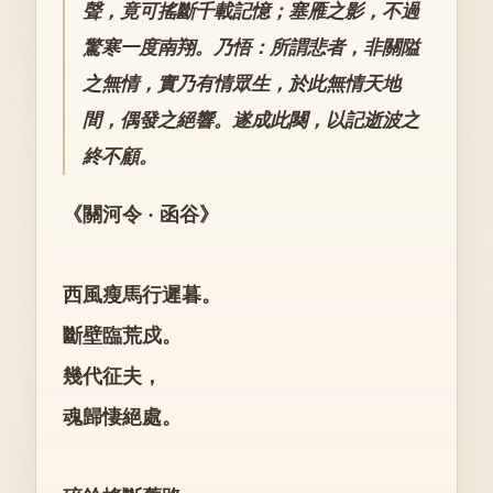
聲，竟可搖斷千載記憶；塞雁之影，不過
驚寒一度南翔。乃悟：所謂悲者，非關隘
之無情，實乃有情眾生，於此無情天地
間，偶發之絕響。遂成此闋，以記逝波之
終不顧。
《關河令 · 函谷》
西風瘦馬行遲暮。
斷壁臨荒戍。
幾代征夫，
魂歸悽絕處。