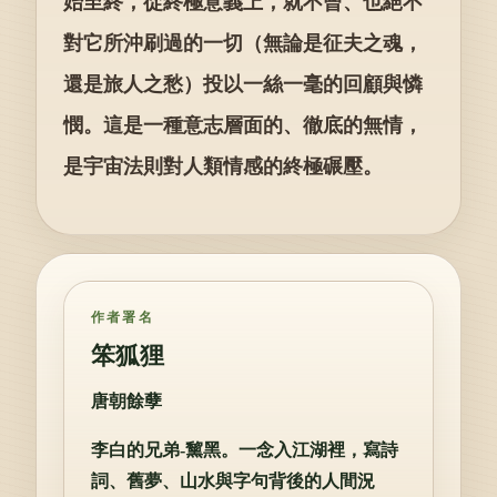
始至終，從終極意義上，就不曾、也絕不
對它所沖刷過的一切（無論是征夫之魂，
還是旅人之愁）投以一絲一毫的回顧與憐
憫。這是一種意志層面的、徹底的無情，
是宇宙法則對人類情感的終極碾壓。
作者署名
笨狐狸
唐朝餘孽
李白的兄弟-黧黑。一念入江湖裡，寫詩
詞、舊夢、山水與字句背後的人間況