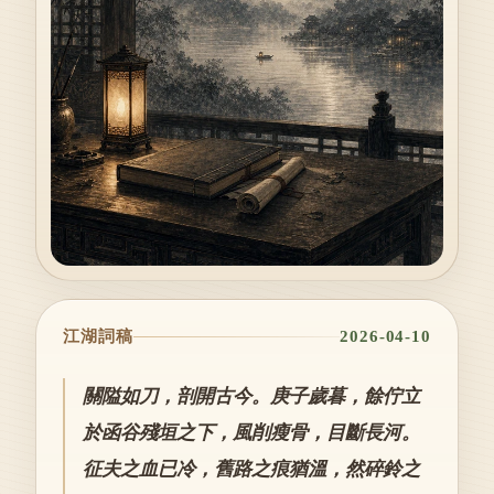
江湖詞稿
2026-04-10
關隘如刀，剖開古今。庚子歲暮，餘佇立
於函谷殘垣之下，風削瘦骨，目斷長河。
征夫之血已冷，舊路之痕猶溫，然碎鈴之