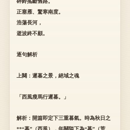
碎鈴搖斷舊路。
正塞雁、驚寒南度。
浩蕩長河，
逝波終不顧。
逐句解析
上闋：遲暮之景，絕域之魂
「西風瘦馬行遲暮。」
解析：開篇即定下三重暮氣。時為秋日之
**“暮”（西風），年關隘下為“暮”（荒