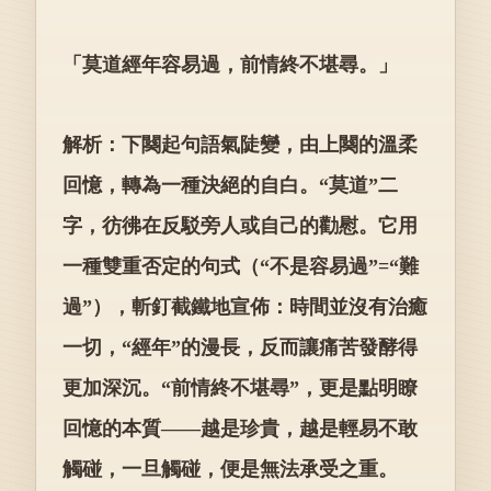
「莫道經年容易過，前情終不堪尋。」
解析：下闋起句語氣陡變，由上闋的溫柔
回憶，轉為一種決絕的自白。“莫道”二
字，彷彿在反駁旁人或自己的勸慰。它用
一種雙重否定的句式（“不是容易過”=“難
過”），斬釘截鐵地宣佈：時間並沒有治癒
一切，“經年”的漫長，反而讓痛苦發酵得
更加深沉。“前情終不堪尋”，更是點明瞭
回憶的本質——越是珍貴，越是輕易不敢
觸碰，一旦觸碰，便是無法承受之重。