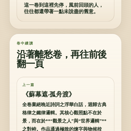
這一卷到這裡先停，風前回頭的人，
往往都還帶著一點未說盡的舊意。
卷中續讀
沿著離愁卷，再往前後
翻一頁
上一篇
《蘇幕遮·孤舟渡》
全卷棄絕晚近詩詞之浮華白話，迴歸古典
格律之鐵律邏輯。其核心觀照點不在於
景，而在於**“觀景之人”與“世界邏輯”**
之對峙。作品通過極致的煉字與物候校