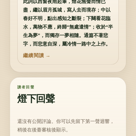
此詞以西窗夜雨起筆，燈花無聲而情已
盡，繼以眉月孤城，寫人去而境存；中以
春好不明，點出感知之斷裂；下闋看花臨
水，萬物不應，終歸“無處遣情”；收於“半
生為夢”，而獨存一夢相隨。通篇不著悲
字，而悲意自深，屬冷情一路中之上作。
讀者回聲
燈下回聲
還沒有公開評論。你可以先留下第一聲迴響，
稍後在後臺審核後顯示。