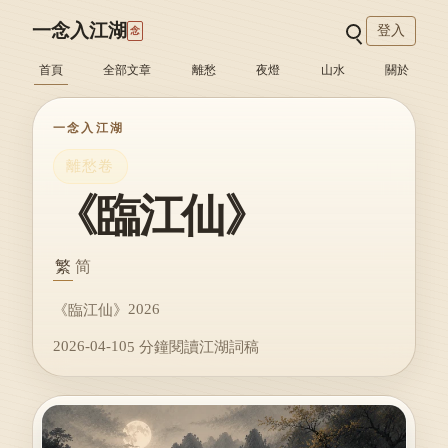
一念入江湖
登入
念
首頁
全部文章
離愁
夜燈
山水
關於
一念入江湖
離愁卷
《臨江仙》
繁
简
2026
《臨江仙》
2026-04-10
5 分鐘閱讀
江湖詞稿