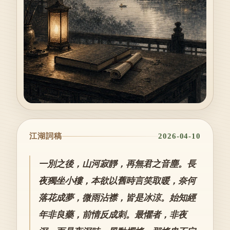
江湖詞稿
2026-04-10
一別之後，山河寂靜，再無君之音塵。長
夜獨坐小樓，本欲以舊時言笑取暖，奈何
落花成夢，微雨沾襟，皆是冰涼。始知經
年非良藥，前情反成刺。最懼者，非夜