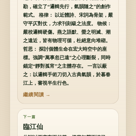
勘，確立了“邏輯先行，氣韻隨之”的創作
範式。 格律： 以近體詩、宋詞為骨架，嚴
守平仄對仗，力求刊刻級之法度。 物候：
嚴校邏輯硬傷。燕之語默、螢之明滅、潮
之遠近，皆有物理可循，杜絕意向堆砌。
哲思： 探討個體生命在宏大時空中的座
標。強調“萬事忽已遠”之心理斷裂，同時
錨定“靜對孤宵”之主體存在。 一言以蔽
之：以邏輯手術刀切入古典氣韻，於暮春
江上，審視半生行色。
下一篇
臨江仙