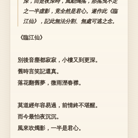
深，而是夜深時，風動燭搖，那搖曳不定
之一半虛影，竟全然是君心。遂作此《臨
江仙》，記此無法分割、無處可逃之念。
《臨江仙》
別後音塵都寂寂，小樓又到更深。
舊時言笑記還真。
落花翻舊夢，微雨溼春襟。
莫道經年容易過，前情終不堪醒。
而今最怕夜沉沉。
風來吹燭影，一半是君心。