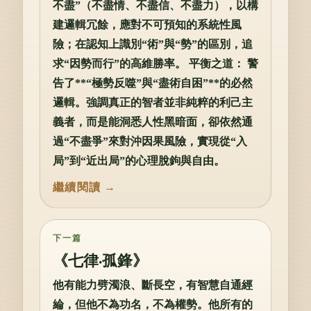
不盡”（不盡情、不盡信、不盡力），以構
建邏輯冗餘，應對不可預知的系統性風
險；在認知上識別“術”與“勢”的區別，追
求“因勢而行”的高維勝率。 平衡之道： 警
告了**“極勢反噬”與“盡術自困”**的必然
邏輯。強調真正的智者並非純粹的利己主
義者，而是能洞悉人性黑暗面，卻依然通
過“不盡爭”來對沖因果風險，實現從“入
局”到“近出局”的心理脫鉤與自由。
下一篇
《七律·孤鋒》
他有能力劈濁浪、斷長空，有智慧自通經
綸，但他不為功名，不為權勢。他所有的