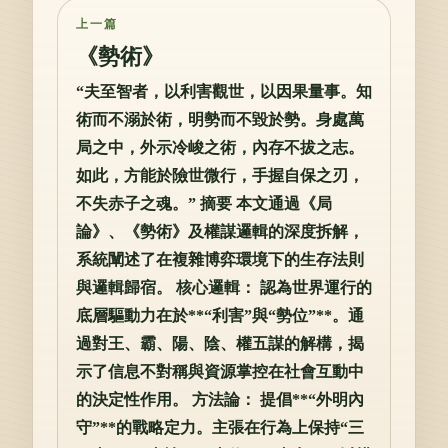
上一篇
《勢術》
“夫至智者，以利害觀世，以因果量事。知
術而不溺於術，明勢而不毀於勢。身處萬
局之中，外示冷峻之術，內存不拔之志。
如此，方能於險世微行，手握自保之刃，
不失赤子之魂。” 摘要 本文通過《局
論》、《勢術》及權謀邏輯的深度拆解，
系統闡述了在複雜博弈環境下的生存法則
與邏輯歸宿。 核心邏輯： 認為世界運行的
底層驅動力在於**“利害”與“勢位”**。通
過對王、霸、陽、陰、權五謀的解構，揭
示了信息不對稱與資源掌控在社會互動中
的決定性作用。 方法論： 提倡**“外明內
守”**的戰略定力。主張在行為上保持“三