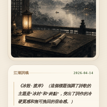
江湖詞稿
2026-04-14
《冰殼 · 渡岸》 （這個標題強調了詩歌的
主題是“冰封”和“終點”，突出了詞作的冷
硬質感和無可挽回的宿命感。）