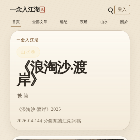
一念入江湖
登入
念
首頁
全部文章
離愁
夜燈
山水
關於
一念入江湖
山水卷
《浪淘沙·渡
岸》
繁
简
2025
《浪淘沙·渡岸》
2026-04-14
4 分鐘閱讀
江湖詞稿