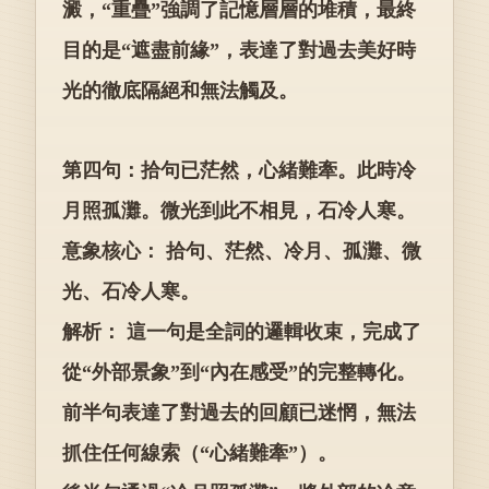
澱，“重疊”強調了記憶層層的堆積，最終
目的是“遮盡前緣”，表達了對過去美好時
光的徹底隔絕和無法觸及。
第四句：拾句已茫然，心緒難牽。此時冷
月照孤灘。微光到此不相見，石冷人寒。
意象核心： 拾句、茫然、冷月、孤灘、微
光、石冷人寒。
解析： 這一句是全詞的邏輯收束，完成了
從“外部景象”到“內在感受”的完整轉化。
前半句表達了對過去的回顧已迷惘，無法
抓住任何線索（“心緒難牽”）。