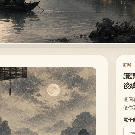
訂閱
讓
後
這個
便你
Websi
電子