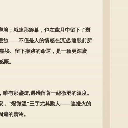
塵埃；就連那簾幕，也在歲月中留下了斑
侵蝕——不僅是人的情感在流逝,連眼前所
為塵埃、留下痕跡的命運，是一種更深廣
感慨。
，唯有那盞燈,還殘留著一絲微弱的溫度。
寂，"燈微溫"三字尤其動人——連燈火的
周遭的清冷。