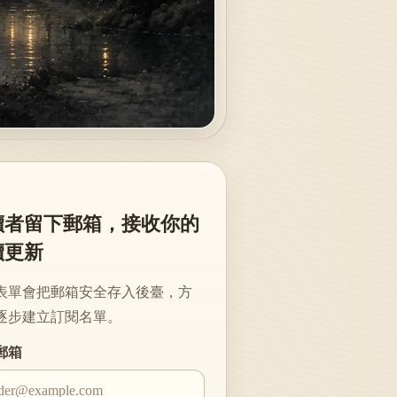
讀者留下郵箱，接收你的
續更新
表單會把郵箱安全存入後臺，方
逐步建立訂閱名單。
te
郵箱