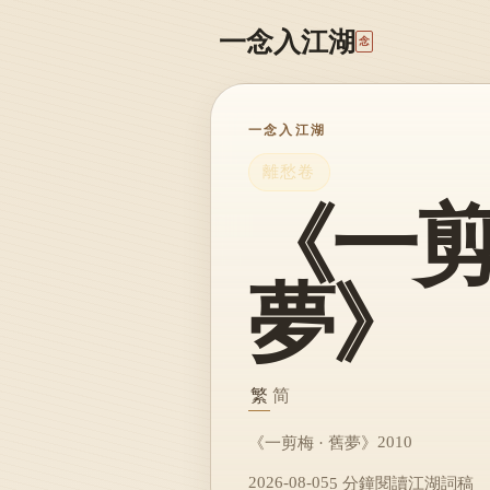
一念入江湖
念
一念入江湖
離愁卷
《一剪梅
夢》
繁
简
2010
《一剪梅 · 舊夢》
2026-08-05
5 分鐘閱讀
江湖詞稿