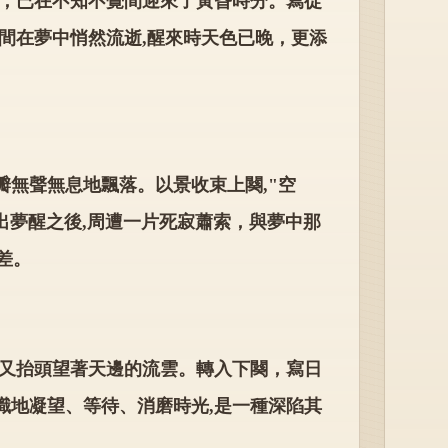
火，已在不知不覺間迎來了黃昏時分。寫從
時間在夢中悄然流逝,醒來時天色已晚，更添
瓣無聲無息地飄落。以景收束上闋,"空
寫出夢醒之後,周遭一片死寂蕭索，與夢中那
差。
晚又抬頭望著天邊的流雲。轉入下闋，寫日
識地凝望、等待、消磨時光,是一種深陷其