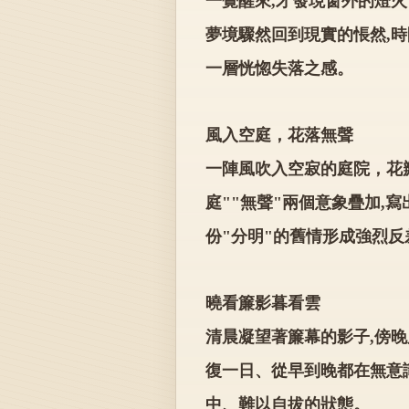
一覺醒來,才發現窗外的燈
夢境驟然回到現實的悵然,
一層恍惚失落之感。
風入空庭，花落無聲
一陣風吹入空寂的庭院，花
庭""無聲"兩個意象疊加,
份"分明"的舊情形成強烈反
曉看簾影暮看雲
清晨凝望著簾幕的影子,傍
復一日、從早到晚都在無意
中、難以自拔的狀態。