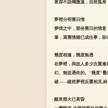
夜深不語燭微溫，自照孤身
夢裡分明舊日情
夢境之中，那份舊日的情意
筆，寫舊情雖已成往事，卻
幾度相逢，幾度無憑
在夢裡，與故人多少次重逢
幻、無從憑依的。"幾度"疊
破——縱然夢裡反覆相見,終
醒來燈火已黃昏