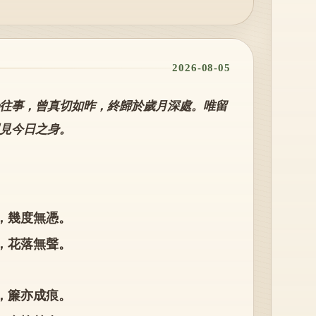
2026-08-05
往事，曾真切如昨，終歸於歲月深處。唯留
見今日之身。
，幾度無憑。
，花落無聲。
，簾亦成痕。