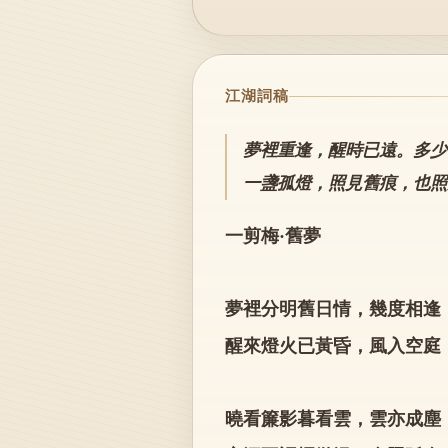
江湖詞稿
夢裡重逢，醒時已遠。多少
一盞孤燈，照見舊痕，也照
一剪梅·舊夢
夢裡分明舊日情，幾度相逢
醒來燈火已黃昏，風入空庭
曉看簾影暮看雲，雲亦成塵